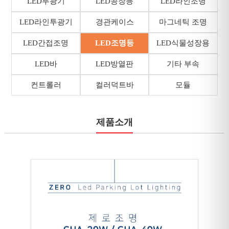
LED투광기
LED공장등
LED라인조명
LED라인투광기
경관케이스
마그네틱 조명
LED간접조명
LED조명등
LED식물성장용
LED바
LED방열판
기타 부속
컨트롤러
컬러덕트바
모듈
제품소개