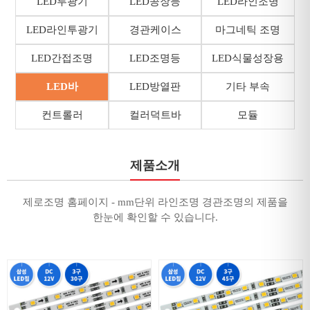
LED투광기
LED공장등
LED라인조명
LED라인투광기
경관케이스
마그네틱 조명
LED간접조명
LED조명등
LED식물성장용
LED바
LED방열판
기타 부속
컨트롤러
컬러덕트바
모듈
제품소개
제로조명 홈페이지 - mm단위 라인조명 경관조명의 제품을
한눈에 확인할 수 있습니다.