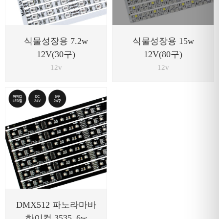
식물성장용 7.2w
식물성장용 15w
12V(30구)
12V(80구)
12v
12v
DMX512 파노라마바
하이컵 3535_6w