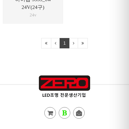
24V(24구)
24v
1