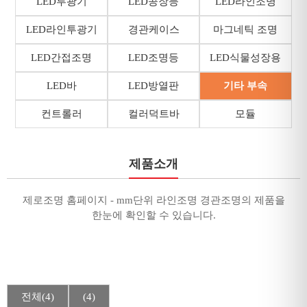
LED투광기
LED공장등
LED라인조명
LED라인투광기
경관케이스
마그네틱 조명
LED간접조명
LED조명등
LED식물성장용
LED바
LED방열판
기타 부속
컨트롤러
컬러덕트바
모듈
제품소개
제로조명 홈페이지 - mm단위 라인조명 경관조명의 제품을
한눈에 확인할 수 있습니다.
전체(4)
(4)