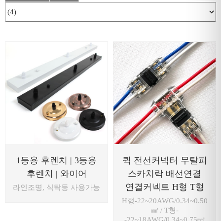
1등용 후렌치 | 3등용
퀵 전선커넥터 무탈피
후렌치 | 와이어
스카치락 배선연결
연결커넥트 H형 T형
라인조명, 식탁등 사용가능
H형-22~20AWG/0.34~0.50
㎟ / T형-
-22~18AWG/0.34~0.75㎟