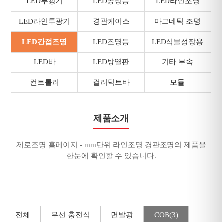
LED투광기
LED공장등
LED라인조명
LED라인투광기
경관케이스
마그네틱 조명
LED간접조명
LED조명등
LED식물성장용
LED바
LED방열판
기타 부속
컨트롤러
컬러덕트바
모듈
제품소개
제로조명 홈페이지 - mm단위 라인조명 경관조명의 제품을
한눈에 확인할 수 있습니다.
전체
무선 충전식
면발광
COB(3)