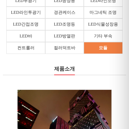
LED투광기
LED공장등
LED라인조명
LED라인투광기
경관케이스
마그네틱 조명
LED간접조명
LED조명등
LED식물성장용
LED바
LED방열판
기타 부속
컨트롤러
컬러덕트바
모듈
제품소개